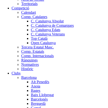
Territorials
Competició
Calendari
Comp. Catalanes
C. Catalunya Absolut
C. Catalunya de Comarques
C. Catalunya Edats
C. Catalunya Veterans
Top Català
Open Catalunya
Tercera Estatal Masc.
Comp. Estatals
Comp. Internacionals
Rànquings
Normatives
Històric
Clubs
Barcelona
Alt Penedès
Anoia
Bages
Baix Llobregat
Barcelonès
Berguedà
Garraf