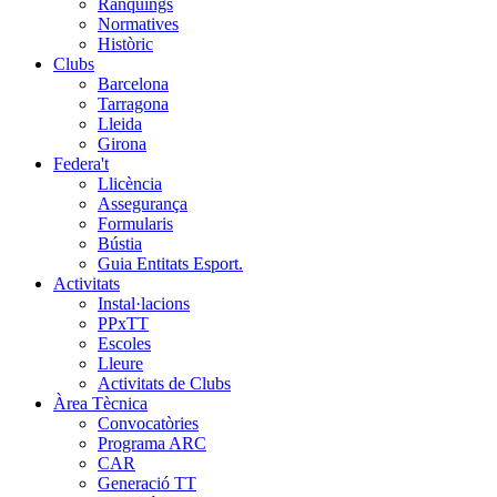
Rànquings
Normatives
Històric
Clubs
Barcelona
Tarragona
Lleida
Girona
Federa't
Llicència
Assegurança
Formularis
Bústia
Guia Entitats Esport.
Activitats
Instal·lacions
PPxTT
Escoles
Lleure
Activitats de Clubs
Àrea Tècnica
Convocatòries
Programa ARC
CAR
Generació TT