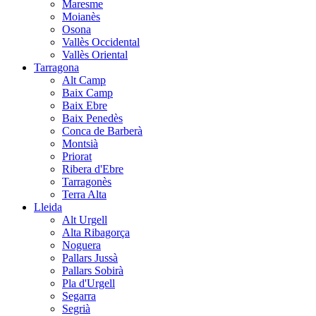
Maresme
Moianès
Osona
Vallès Occidental
Vallès Oriental
Tarragona
Alt Camp
Baix Camp
Baix Ebre
Baix Penedès
Conca de Barberà
Montsià
Priorat
Ribera d'Ebre
Tarragonès
Terra Alta
Lleida
Alt Urgell
Alta Ribagorça
Noguera
Pallars Jussà
Pallars Sobirà
Pla d'Urgell
Segarra
Segrià