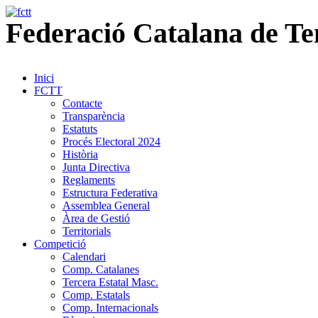
Federació
Catalana
de
Te
Inici
FCTT
Contacte
Transparència
Estatuts
Procés Electoral 2024
Història
Junta Directiva
Reglaments
Estructura Federativa
Assemblea General
Àrea de Gestió
Territorials
Competició
Calendari
Comp. Catalanes
Tercera Estatal Masc.
Comp. Estatals
Comp. Internacionals