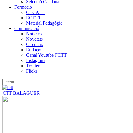
Selecció Catalana
Formació
CTCATT
ECETT
Material Pedagògic
Comunicació
Notícies
Novetats
Circulars
Enllaços
Canal Youtube FCTT
Instagram
Twitter
Flickr
CTT BALAGUER