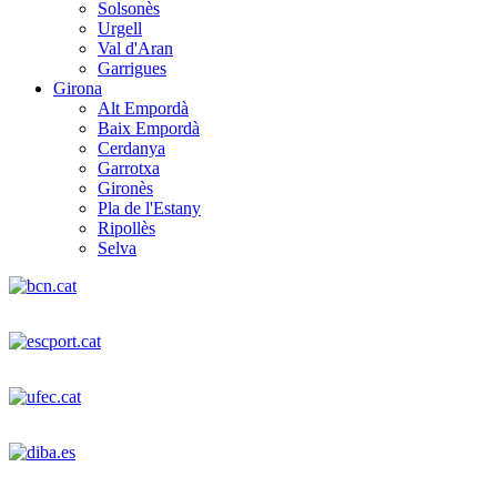
Solsonès
Urgell
Val d'Aran
Garrigues
Girona
Alt Empordà
Baix Empordà
Cerdanya
Garrotxa
Gironès
Pla de l'Estany
Ripollès
Selva