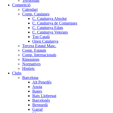
Territorials
Competició
Calendari
Comp. Catalanes
C. Catalunya Absolut
C. Catalunya de Comarques
C. Catalunya Edats
C. Catalunya Veterans
Top Català
Open Catalunya
Tercera Estatal Masc.
Comp. Estatals
Comp. Internacionals
Rànquings
Normatives
Històric
Clubs
Barcelona
Alt Penedès
Anoia
Bages
Baix Llobregat
Barcelonès
Berguedà
Garraf