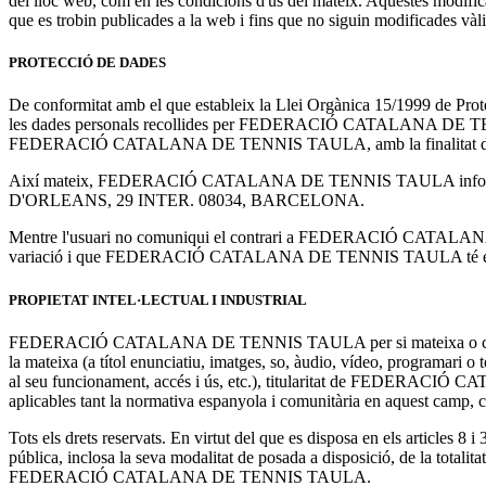
del lloc web, com en les condicions d'ús del mateix. Aquestes modifica
que es trobin publicades a la web i fins que no siguin modificades vàli
PROTECCIÓ DE DADES
De conformitat amb el que estableix la Llei Orgànica 15/1999 d
les dades personals recollides per FEDERACIÓ CATALANA DE TENNIS TA
FEDERACIÓ CATALANA DE TENNIS TAULA, amb la finalitat de poder fa
Així mateix, FEDERACIÓ CATALANA DE TENNIS TAULA informa de la pos
D'ORLEANS, 29 INTER. 08034, BARCELONA.
Mentre l'usuari no comuniqui el contrari a FEDERACIÓ CATALANA DE
variació i que FEDERACIÓ CATALANA DE TENNIS TAULA té el consentim
PROPIETAT INTEL·LECTUAL I INDUSTRIAL
FEDERACIÓ CATALANA DE TENNIS TAULA per si mateixa o com a cessionà
la mateixa (a títol enunciatiu, imatges, so, àudio, vídeo, programari o 
al seu funcionament, accés i ús, etc.), titularitat de FEDERACIÓ C
aplicables tant la normativa espanyola i comunitària en aquest camp, com
Tots els drets reservats. En virtut del que es disposa en els articles 8
pública, inclosa la seva modalitat de posada a disposició, de la totalit
FEDERACIÓ CATALANA DE TENNIS TAULA.