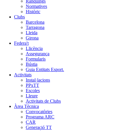
Rànquings
Normatives
Històric
Clubs
Barcelona
Tarragona
Lleida
Girona
Federa't
Llicència
Assegurança
Formularis
Bústia
Guia Entitats Esport.
Activitats
Instal·lacions
PPxTT
Escoles
Lleure
Activitats de Clubs
Àrea Tècnica
Convocatòries
Programa ARC
CAR
Generació TT