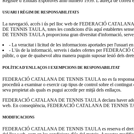
Registre d’Entitats Esportives amb número 1959. L'adreça de correu e
USUARI I RÈGIM DE RESPONSABILITATS
La navegació, accés i ús pel lloc web de FEDERACIÓ CATALANA D
DE TENNIS TAULA, totes les condicions d'ús aquí establertes sense
DE TENNIS TAULA proporciona gran diversitat d'informació, serveis i d
- La veracitat i licitud de les informacions aportades per l'us
- L'ús de la informació, serveis i dades ofertes per FEDERACIÓ
públic, o que de qualsevol altra manera puguin suposar lesió dels dret
POLÍTICA D'ENLLAÇOS I EXEMPCIONS DE RESPONSABILITAT
FEDERACIÓ CATALANA DE TENNIS TAULA no es fa responsable del conti
procedirà a examinar o exercir cap tipus de control sobre el contingut d'a
seva propietat als quals es pugui accedir per mitjà dels enllaços.
FEDERACIÓ CATALANA DE TENNIS TAULA declara haver adoptat totes l
web. En conseqüència, FEDERACIÓ CATALANA DE TENNIS TAULA no es 
MODIFICACIONS
FEDERACIÓ CATALANA DE TENNIS TAULA es reserva el dret a realitzar 