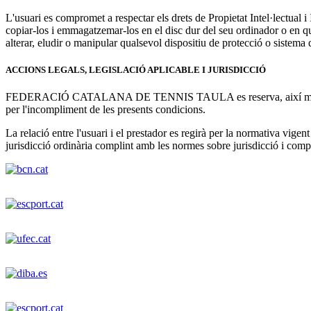
L'usuari es compromet a respectar els drets de Propietat Intel·lectu
copiar-los i emmagatzemar-los en el disc dur del seu ordinador o en qual
alterar, eludir o manipular qualsevol dispositiu de protecció o 
ACCIONS LEGALS, LEGISLACIÓ APLICABLE I JURISDICCIÓ
FEDERACIÓ CATALANA DE TENNIS TAULA es reserva, així mateix, la fac
per l'incompliment de les presents condicions.
La relació entre l'usuari i el prestador es regirà per la normativa vigent
jurisdicció ordinària complint amb les normes sobre jurisdicc