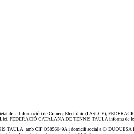
la Societat de la Informació i de Comerç Electrònic (LSSI-CE), FED
a citada Llei, FEDERACIÓ CATALANA DE TENNIS TAULA informa de les
NIS TAULA, amb CIF Q5856049A i domicili social a C/ DUQUESA