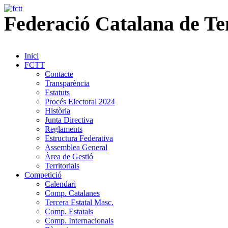
Federació
Catalana
de
Te
Inici
FCTT
Contacte
Transparència
Estatuts
Procés Electoral 2024
Història
Junta Directiva
Reglaments
Estructura Federativa
Assemblea General
Àrea de Gestió
Territorials
Competició
Calendari
Comp. Catalanes
Tercera Estatal Masc.
Comp. Estatals
Comp. Internacionals