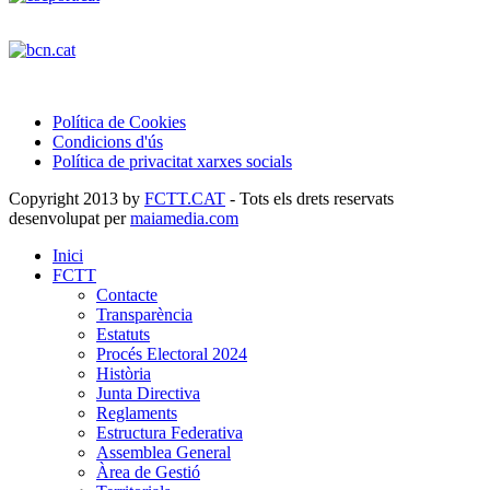
Política de Cookies
Condicions d'ús
Política de privacitat xarxes socials
Copyright 2013 by
FCTT.CAT
- Tots els drets reservats
desenvolupat per
maiamedia.com
Inici
FCTT
Contacte
Transparència
Estatuts
Procés Electoral 2024
Història
Junta Directiva
Reglaments
Estructura Federativa
Assemblea General
Àrea de Gestió