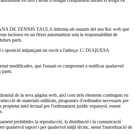
 admissible en dret i seran d'obligat compliment durant el temps en
LANA DE TENNIS TAULA informa als usuaris del seu lloc web que
closos en un fitxer automatitzat sota la responsabilitat de
dues parts.
i oposició mitjançant un escrit a l'adreça: C/ DUQUESA
modificades, que l'usuari es compromet a notificar qualsevol
 parts.
trial de la seva pàgina web, així com dels elements continguts en
 selecció de materials utilitzats, programes d'ordinador necessaris per
ietat intel·lectual per l'ordenament jurídic espanyol, essent
a.
essament prohibides la reproducció, la distribució i la comunicació
en qualsevol suport i per qualsevol mitjà tècnic, sense l'autorització de