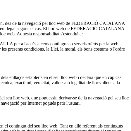
pten, des de la navegació pel lloc web de FEDERACIÓ CATALANA
ompliment legal segons el cas. El lloc web de FEDERACIÓ CATALANA
oc web. Aquesta responsabilitat s'estendrà a:
A per a l'accés a certs continguts o serveis oferts per la web.
resents condicions, la Llei, la moral, els bons costums o l'ordre
enllaços establerts en el seu lloc web i declara que en cap cas
cnica, exactitud, veracitat, validesa o legalitat de llocs aliens a la
u lloc web, que poguessin derivar-se de la navegació pel seu lloc
ació per Internet pogués patir l'usuari.
contingut del seu lloc web. Tant en allò referent als continguts