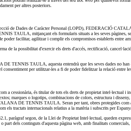
cions podran realitzar-se a través del seu lloc web per qualsevol forma
dament per altres posteriors.
e Protecció de Dades de Caràcter Personal (LOPD), FEDERACIÓ CATA
ULA, mitjançant els formularis situats a les seves pàgines, seran in
cilitar, agilitzar i complir els compromisos establerts entre amb
sibilitat d'exercir els drets d'accés, rectificació, cancel·lació 
 TENNIS TAULA, aquesta entendrà que les seves dades no han estat 
ent per utilitzar-les a fi de poder fidelitzar la relació entre les
ria, és titular de tots els drets de propietat intel·lectual i indus
textos; marques o logotips, combinacions de colors, estructura i disseny,
ATALANA DE TENNIS TAULA. Seran per tant, obres protegides com a prop
 els tractats internacionals relatius a la matèria i subscrits per Espany
 i 32.1, paràgraf segon, de la Llei de Propietat Intel·lectual, queden expr
at o part dels continguts d'aquesta pàgina web, amb finalitats comercials, 