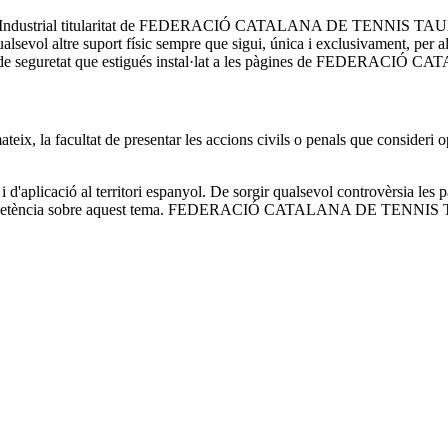
al i Industrial titularitat de FEDERACIÓ CATALANA DE TENNIS TAULA. Po
sevol altre suport físic sempre que sigui, única i exclusivament, per al 
sistema de seguretat que estigués instal·lat a les pàgines de FEDER
ultat de presentar les accions civils o penals que consideri oportun
 i d'aplicació al territori espanyol. De sorgir qualsevol controvèrsia les 
ió i competència sobre aquest tema. FEDERACIÓ CATALANA DE TENNI