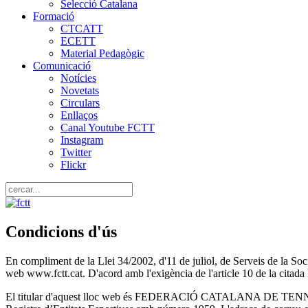
Selecció Catalana
Formació
CTCATT
ECETT
Material Pedagògic
Comunicació
Notícies
Novetats
Circulars
Enllaços
Canal Youtube FCTT
Instagram
Twitter
Flickr
Condicions d'ús
En compliment de la Llei 34/2002, d'11 de juliol, de Serveis de 
web www.fctt.cat. D'acord amb l'exigència de l'article 10 de l
El titular d'aquest lloc web és FEDERACIÓ CATALANA DE TEN