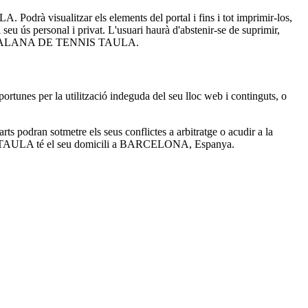
drà visualitzar els elements del portal i fins i tot imprimir-los,
seu ús personal i privat. L'usuari haurà d'abstenir-se de suprimir,
ACIÓ CATALANA DE TENNIS TAULA.
es per la utilització indeguda del seu lloc web i continguts, o
parts podran sotmetre els seus conflictes a arbitratge o acudir a la
S TAULA té el seu domicili a BARCELONA, Espanya.