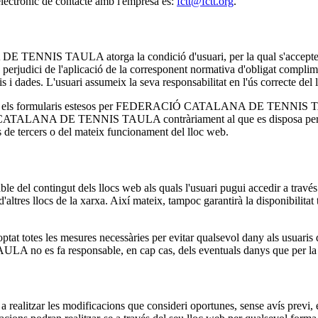
lectrònic de contacte amb l'empresa és:
fctt@fctt.org
.
E TENNIS TAULA atorga la condició d'usuari, per la qual s'acce
 perjudici de l'aplicació de la corresponent normativa d'obligat c
ades. L'usuari assumeix la seva responsabilitat en l'ús correcte del ll
uari en els formularis estesos per FEDERACIÓ CATALANA DE TENNIS TAUL
 CATALANA DE TENNIS TAULA contràriament al que es disposa per les p
s de tercers o del mateix funcionament del lloc web.
ngut dels llocs web als quals l'usuari pugui accedir a través dels 
ltres llocs de la xarxa. Així mateix, tampoc garantirà la disponibilitat tè
es mesures necessàries per evitar qualsevol dany als usuaris del se
fa responsable, en cap cas, dels eventuals danys que per la naveg
les modificacions que consideri oportunes, sense avís previ, en el 