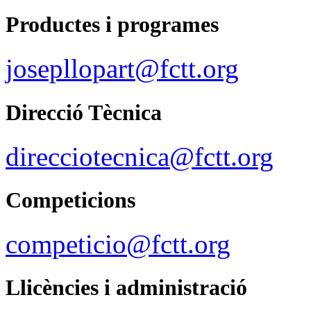
Productes i programes
josepllopart@fctt.org
Direcció Tècnica
direcciotecnica@fctt.org
Competicions
competicio@fctt.org
Llicències i administració