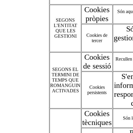
Cookies
Són aque
pròpies
SEGONS
L'ENTITAT
Só
QUE LES
Cookies de
GESTIONI
gestio
tercer
Cookies
Recullen 
de sessió
SEGONS EL
TERMINI DE
S'e
TEMPS QUE
inform
ROMANGUIN
Cookies
ACTIVADES
persistents
respon
Cookies
Són l
tècniques
P